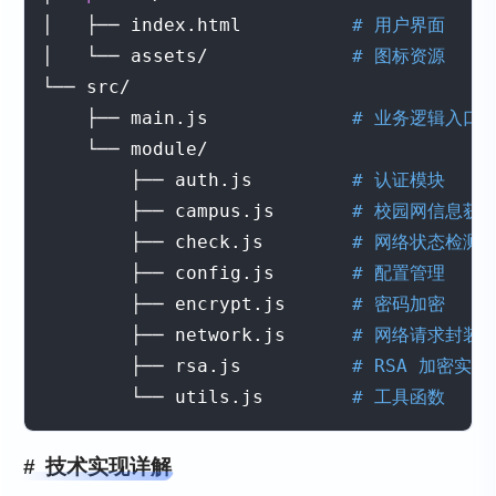
│   ├── index.html          
# 用户界面
│   └── assets/             
# 图标资源
└── src/

    ├── main.js             
# 业务逻辑入口
    └── module/

        ├── auth.js         
# 认证模块
        ├── campus.js       
# 校园网信息获
        ├── check.js        
# 网络状态检测
        ├── config.js       
# 配置管理
        ├── encrypt.js      
# 密码加密
        ├── network.js      
# 网络请求封装
        ├── rsa.js          
# RSA 加密实现
        └── utils.js        
# 工具函数
技术实现详解