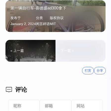
第一辆自行车-喜德盛ad300拿下
发布于
分类
版权协议
January 2, 2024
闲言碎语
MIT
« 上一篇
下一篇 »
打赏
分享
评论