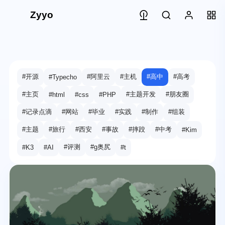
Zyyo
#开源
#阿里云
#主机
#高中
#高考
#Typecho
#主页
#主题开发
#朋友圈
#html
#css
#PHP
#记录点滴
#网站
#毕业
#实践
#制作
#组装
#主题
#旅行
#西安
#事故
#摔跤
#中考
#Kim
#评测
#g奥尻
#K3
#AI
#t