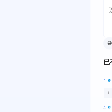
😀
已
1
1
1