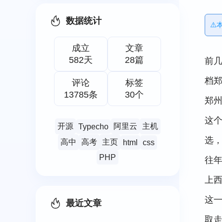
数据统计
⚠
成立
文章
582天
28篇
前几
档
评论
标签
13785条
30个
郑
这
开源
阿里云
主机
Typecho
选
高中
高考
主页
html
css
PHP
往
上
这一
最近文章
取走