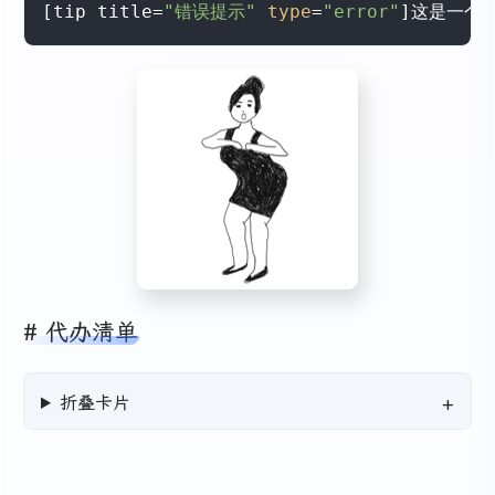
[tip title=
"错误提示"
type
=
"error"
]这是一个
代办清单
折叠卡片