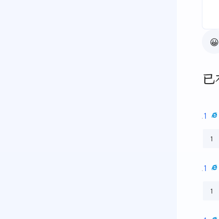
😀
已
1
1
1
1