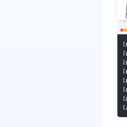
[
[
[
[
[
[
[
[