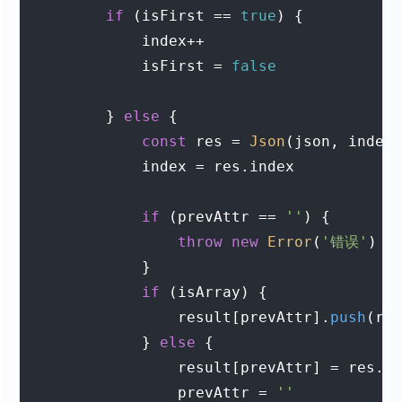
if
 (isFirst == 
true
) {

            index++

            isFirst = 
false
        } 
else
 {

const
 res = 
Json
(json, index)

            index = res.
index
if
 (prevAttr == 
''
) {

throw
new
Error
(
'错误'
)

            }

if
 (isArray) {

                result[prevAttr].
push
(res
            } 
else
 {

                result[prevAttr] = res.
ob
                prevAttr = 
''