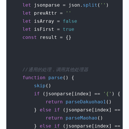
let
 jsonparse = json.
split
(
''
)

let
 prevAttr = 
''
let
 isArray = 
false
let
 isFirst = 
true
const
 result = {}

//通用的处理，调用其他处理器
function
parse
(
) {

skip
()

if
 (jsonparse[index] == 
'{'
) {

return
parseDakuohao1
()

        } 
else
if
 (jsonparse[index] == 
':
return
parseMaohao
()

        } 
else
if
 (jsonparse[index] == 
'"