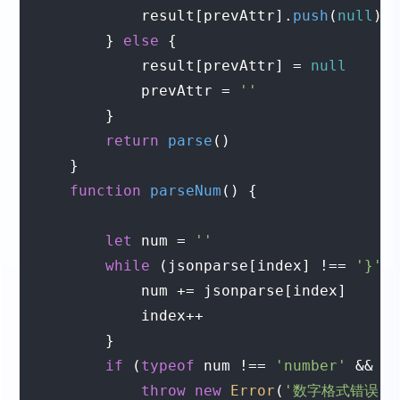
            result[prevAttr].
push
(
null
)

        } 
else
 {

            result[prevAttr] = 
null
            prevAttr = 
''
        }

return
parse
()

    }

function
parseNum
(
) {

let
 num = 
''
while
 (jsonparse[index] !== 
'}'
 &
            num += jsonparse[index]

            index++

        }

if
 (
typeof
 num !== 
'number'
 && 
is
throw
new
Error
(
'数字格式错误'
)
