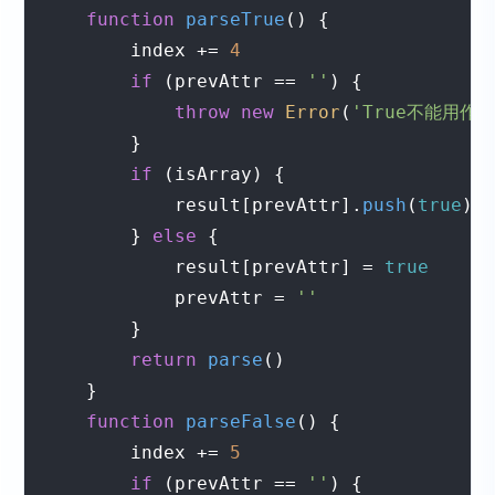
function
parseTrue
(
) {

        index += 
4
if
 (prevAttr == 
''
) {

throw
new
Error
(
'True不能用作属
        }

if
 (isArray) {

            result[prevAttr].
push
(
true
)

        } 
else
 {

            result[prevAttr] = 
true
            prevAttr = 
''
        }

return
parse
()

    }

function
parseFalse
(
) {

        index += 
5
if
 (prevAttr == 
''
) {
