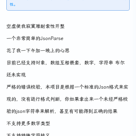
性。
空虚使我寂寞难耐索性开整
一个非常简单的JsonParse
花了我一下午加一晚上的心思
目前已经支持对象，数组互相嵌套，数字，字符串 布尔
还未实现
严格的错误校验，本项目是根据一个标准的Json格式来实
现的，没有进行格式判断，你如果拿出来一个未经严格校
验的json字符串来解析，甚至有可能得到正确的结果
不支持更多数字类型
不支持特殊字符转义