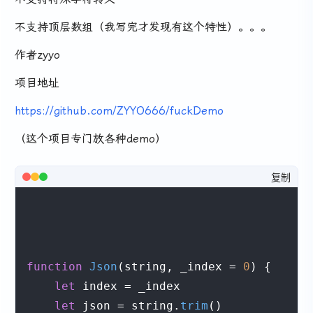
不支持顶层数组（我写完才发现有这个特性）。。。
作者zyyo
项目地址
https://github.com/ZYYO666/fuckDemo
（这个项目专门放各种demo）
复制
function
Json
(
string, _index = 
0
) {

let
 index = _index

let
 json = string.
trim
()
