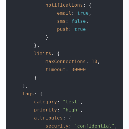
notifications
: {

email
: 
true
,

sms
: 
false
,

push
: 
true
            }

        },

limits
: {

maxConnections
: 
10
,

timeout
: 
30000
        }

    },

tags
: {

category
: 
"test"
,

priority
: 
"high"
,

attributes
: {

security
: 
"confidential"
,
