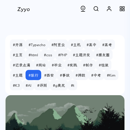
Zyyo
#开源
#Typecho
#阿里云
#主机
#高中
#高考
#主页
#html
#css
#PHP
#主题开发
#朋友圈
#记录点滴
#网站
#毕业
#实践
#制作
#组装
#主题
#旅行
#西安
#事故
#摔跤
#中考
#Kim
#K3
#AI
#评测
#g奥尻
#t